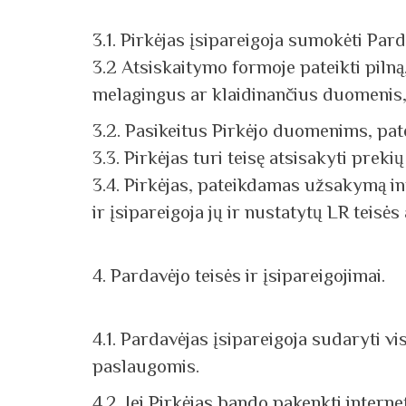
3.1. Pirkėjas įsipareigoja sumokėti Par
3.2 Atsiskaitymo formoje pateikti pilną,
melagingus ar klaidinančius duomenis, "Ž
3.2. Pasikeitus Pirkėjo duomenims, pat
3.3. Pirkėjas turi teisę atsisakyti pre
3.4. Pirkėjas, pateikdamas užsakymą in
ir įsipareigoja jų ir nustatytų LR teisės 
4. Pardavėjo teisės ir įsipareigojimai.
4.1. Pardavėjas įsipareigoja sudaryti v
paslaugomis.
4.2. Jei Pirkėjas bando pakenkti inter