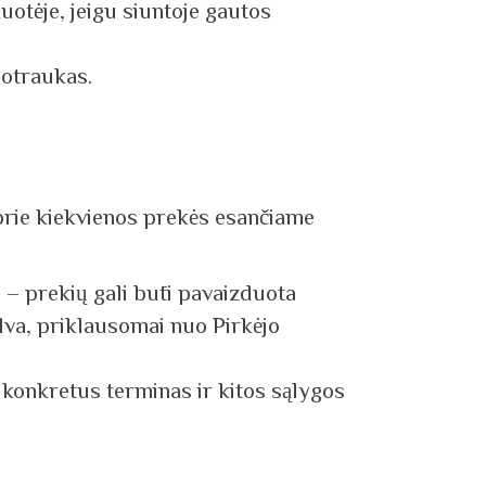
uotėje, jeigu siuntoje gautos
nuotraukas.
prie kiekvienos prekės esančiame
 – prekių gali būti pavaizduota
lva, priklausomai nuo Pirkėjo
s konkretus terminas ir kitos sąlygos