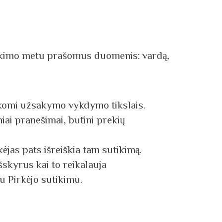
 pirkimo metu prašomus duomenis: vardą,
rkomi užsakymo vykdymo tikslais.
iai pranešimai, būtini prekių
ėjas pats išreiškia tam sutikimą.
skyrus kai to reikalauja
u Pirkėjo sutikimu.