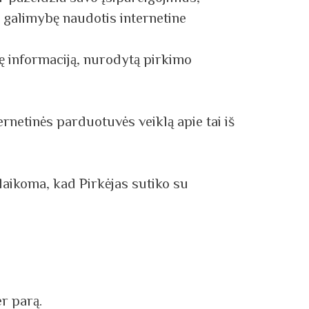
o galimybę naudotis internetine
nę informaciją, nurodytą pirkimo
ernetinės parduotuvės veiklą apie tai iš
laikoma, kad Pirkėjas sutiko su
er parą.