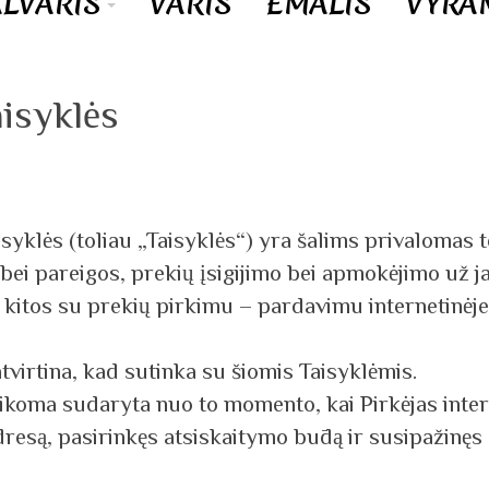
ALVARIS
VARIS
EMALIS
VYRA
isyklės
aisyklės (toliau „Taisyklės“) yra šalims privalomas
bei pareigos, prekių įsigijimo bei apmokėjimo už j
 kitos su prekių pirkimu – pardavimu internetinėje
tvirtina, kad sutinka su šiomis Taisyklėmis.
o laikoma sudaryta nuo to momento, kai Pirkėjas int
dresą, pasirinkęs atsiskaitymo būdą ir susipažinę