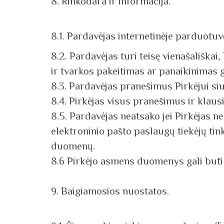
8. Rinkodara ir informacija.
8.1. Pardavėjas internetinėje parduotuvė
8.2. Pardavėjas turi teisę vienašališkai,
ir tvarkos pakeitimas ar panaikinimas 
8.3. Pardavėjas pranešimus Pirkėjui si
8.4. Pirkėjas visus pranešimus ir klau
8.5. Pardavėjas neatsako jei Pirkėjas n
elektroninio pašto paslaugų tiekėjų ti
duomenų.
8.6 Pirkėjo asmens duomenys gali būti 
9. Baigiamosios nuostatos.