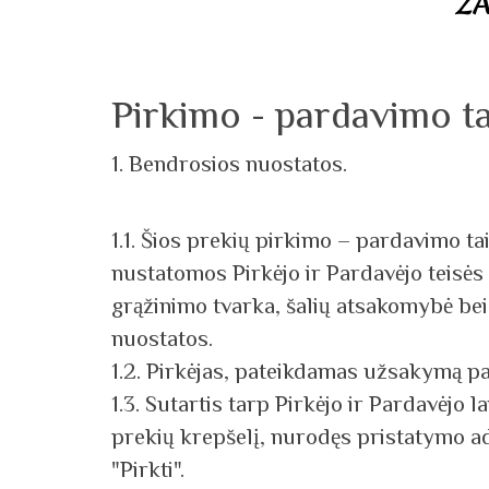
Ž
Pirkimo - pardavimo ta
1. Bendrosios nuostatos.
1.1. Šios prekių pirkimo – pardavimo t
nustatomos Pirkėjo ir Pardavėjo teisės 
grąžinimo tvarka, šalių atsakomybė bei
nuostatos.
1.2. Pirkėjas, pateikdamas užsakymą pa
1.3. Sutartis tarp Pirkėjo ir Pardavėj
prekių krepšelį, nurodęs pristatymo a
"Pirkti".