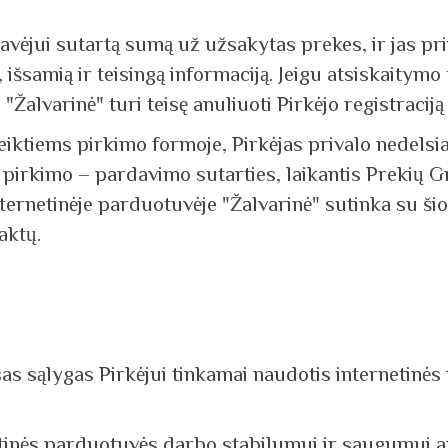
davėjui sutartą sumą už užsakytas prekes, ir jas pri
 išsamią ir teisingą informaciją. Jeigu atsiskaitymo
alvarinė" turi teisę anuliuoti Pirkėjo registraciją 
eiktiems pirkimo formoje, Pirkėjas privalo nedelsi
kių pirkimo – pardavimo sutarties, laikantis Prekių 
ternetinėje parduotuvėje "Žalvarinė" sutinka su š
aktų.
isas sąlygas Pirkėjui tinkamai naudotis internetin
netinės parduotuvės darbo stabilumui ir saugumui a