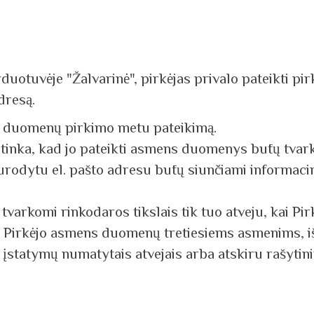
arduotuvėje "Žalvarinė", pirkėjas privalo pateikti
dresą.
gų duomenų pirkimo metu pateikimą.
utinka, kad jo pateikti asmens duomenys būtų tva
nurodytu el. pašto adresu būtų siunčiami informacin
varkomi rinkodaros tikslais tik tuo atveju, kai Pirk
ti Pirkėjo asmens duomenų tretiesiems asmenims, iš
 įstatymų numatytais atvejais arba atskiru rašytini