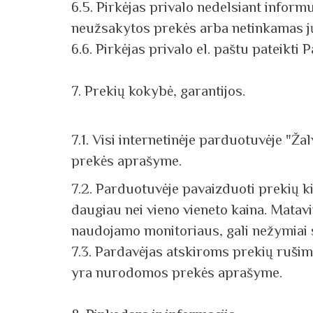
6.5. Pirkėjas privalo nedelsiant inform
neužsakytos prekės arba netinkamas jų
6.6. Pirkėjas privalo el. paštu pateikti
7. Prekių kokybė, garantijos.
7.1. Visi internetinėje parduotuvėje 
prekės aprašyme.
7.2. Parduotuvėje pavaizduoti prekių k
daugiau nei vieno vieneto kaina. Matav
naudojamo monitoriaus, gali nežymiai s
7.3. Pardavėjas atskiroms prekių rūšims
yra nurodomos prekės aprašyme.