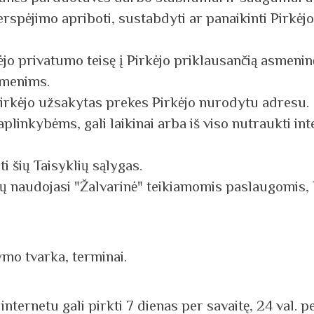
perspėjimo apriboti, sustabdyti ar panaikinti Pirkėj
kėjo privatumo teisę į Pirkėjo priklausančią asmeni
asmenims.
 Pirkėjo užsakytas prekes Pirkėjo nurodytu adresu.
plinkybėms, gali laikinai arba iš viso nutraukti int
ti šių Taisyklių sąlygas.
imų naudojasi "Žalvarinė" teikiamomis paslaugomis, 
ymo tvarka, terminai.
internetu gali pirkti 7 dienas per savaitę, 24 val. p