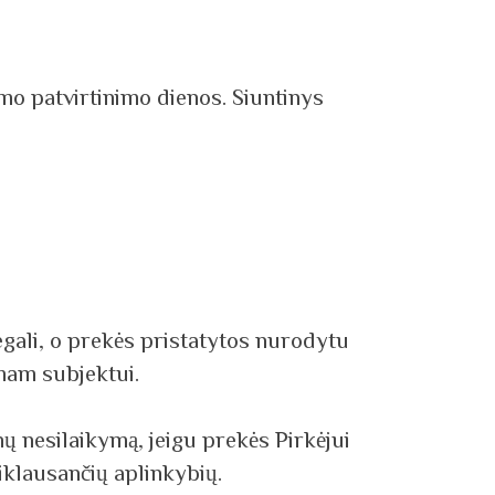
mo patvirtinimo dienos. Siuntinys
 negali, o prekės pristatytos nurodytu
amam subjektui.
ų nesilaikymą, jeigu prekės Pirkėjui
iklausančių aplinkybių.