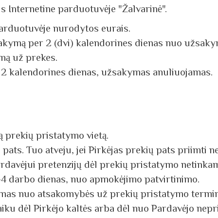
s Internetine parduotuvėje "Žalvarinė".
 parduotuvėje nurodytos eurais.
sakymą per 2 (dvi) kalendorines dienas nuo užsaky
mą už prekes.
r 2 kalendorines dienas, užsakymas anuliuojamas.
ią prekių pristatymo vietą.
i pats. Tuo atveju, jei Pirkėjas prekių pats priimti
Pardavėjui pretenzijų dėl prekių pristatymo netink
2-4 darbo dienas, nuo apmokėjimo patvirtinimo.
žiamas nuo atsakomybės už prekių pristatymo termin
aiku dėl Pirkėjo kaltės arba dėl nuo Pardavėjo nepr