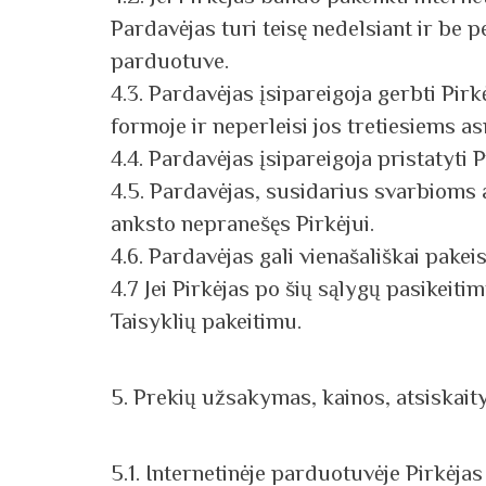
Pardavėjas turi teisę nedelsiant ir be 
parduotuve.
4.3. Pardavėjas įsipareigoja gerbti Pir
formoje ir neperleisi jos tretiesiems 
4.4. Pardavėjas įsipareigoja pristatyti
4.5. Pardavėjas, susidarius svarbioms a
anksto nepranešęs Pirkėjui.
4.6. Pardavėjas gali vienašališkai pakeis
4.7 Jei Pirkėjas po šių sąlygų pasikeit
Taisyklių pakeitimu.
5. Prekių užsakymas, kainos, atsiskait
5.1. Internetinėje parduotuvėje Pirkėjas 