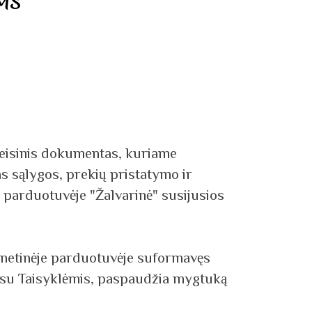
MS
 teisinis dokumentas, kuriame
as sąlygos, prekių pristatymo ir
 parduotuvėje "Žalvarinė" susijusios
ernetinėje parduotuvėje suformavęs
s su Taisyklėmis, paspaudžia mygtuką