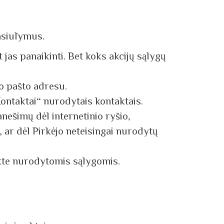
pasiūlymus.
t jas panaikinti. Bet koks akcijų sąlygų
o pašto adresu.
Kontaktai“ nurodytais kontaktais.
nešimų dėl internetinio ryšio,
 ar dėl Pirkėjo neteisingai nurodytų
nkte nurodytomis sąlygomis.