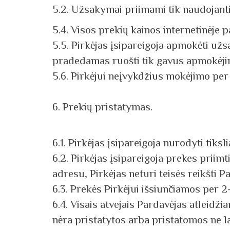
5.2. Užsakymai priimami tik naudojanti
5.4. Visos prekių kainos internetinėje
5.5. Pirkėjas įsipareigoja apmokėti už
pradedamas ruošti tik gavus apmokėji
5.6. Pirkėjui neįvykdžius mokėjimo pe
6. Prekių pristatymas.
6.1. Pirkėjas įsipareigoja nurodyti tiksl
6.2. Pirkėjas įsipareigoja prekes priimt
adresu, Pirkėjas neturi teisės reikšti 
6.3. Prekės Pirkėjui išsiunčiamos per 
6.4. Visais atvejais Pardavėjas atleid
nėra pristatytos arba pristatomos ne l