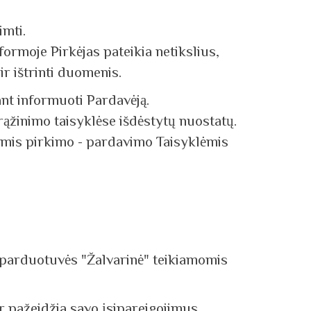
imti.
 formoje Pirkėjas pateikia netikslius,
ir ištrinti duomenis.
ant informuoti Pardavėją.
Grąžinimo taisyklėse išdėstytų nuostatų.
iomis pirkimo - pardavimo Taisyklėmis
ės parduotuvės "Žalvarinė" teikiamomis
r pažeidžia savo įsipareigojimus,