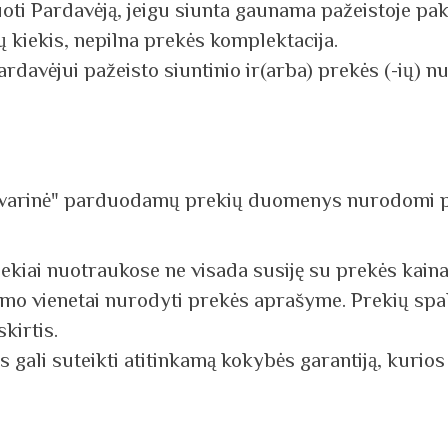
uoti Pardavėją, jeigu siunta gaunama pažeistoje pak
 kiekis, nepilna prekės komplektacija.
 Pardavėjui pažeisto siuntinio ir(arba) prekės (-ių) 
"Žalvarinė" parduodamų prekių duomenys nurodomi 
iekiai nuotraukose ne visada susiję su prekės kaina
imo vienetai nurodyti prekės aprašyme. Prekių spa
kirtis.
 gali suteikti atitinkamą kokybės garantiją, kurio